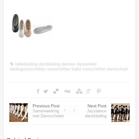
balletkleding
danskleding
dansles
danswinkel
kledingvoorschriften
voorschriften ballet
voorschriften dansschool
Previous Post
Next Post
Samenwerking
Jazzdance
met Dansscholen
danskleding