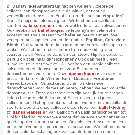
Bij
Danswinkel Amsterdam
hebben we een uitgebreide
collectie aan dansproducten in de winkel, gericht op
verschillende dansstijlen. Bent u op zoek naar
balletspullen
?
Dan zit u bij ons helemaal goed. Wij hebben verschillende
soorten
balletschoenen
voor zowel kinderen als volwassenen.
Ook hebben we
balletpakjes
, balletpanty’s en vele leuke
accessoires zoals tassen voor ballet en beenwarmers. We
verkopen balletspullen van onder andere
Papillon
,
Capezio
en
Bloch
. Ook voor andere danssoorten hebben we kleding in de
winkel. We hebben onder andere fijne danskleding voor
Jazzdance en Moderne dans en een stoere HipHop collectie.
Bent u op zoek naar dansschoenen? Ook dan heeft u een
ruime keuze in onze winkel. Wij hebben een mooie collectie
salsaschoenen, dansschoenen voor Ballroom en
dansschoenen voor Latin. Onze
dansschoenen
zijn van de
beste merken, zoals
Werner Kern
,
Diamant
,
Portdance
,
N
ueva Epoca
en
Supadance
. Buiten de klassieke
dansschoenen voor dames en heren, hebben we een collectie
danssneakers. Deze danssneakers zijn heerlijk om te dragen
tijdens bijvoorbeeld Ballroom of Salsa lessen, en tijdens
volksdansen. Hiphop sneakers hebben we ook, in verschillende
soorten. Doordat onze collectie uiteen loopt van
balletkleding
tot
danssneakers
en van Ballroom en Latin dansschoenen tot
HipHop kleding, zorgen we ervoor dat we elke soort danser van
goede spullen kunnen voorzien. Ook als niet-danser is het leuk
om eens binnen te lopen in onze danswinkel. We hebben naast
de speciale danskleding ook veel comfortabele en mooie