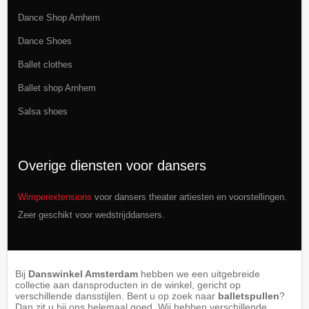
Dance Shop Arnhem
Dance Shoes
Ballet clothes
Ballet shop Arnhem
Salsa shoes
Overige diensten voor dansers
Wimperextensions
voor dansers theater artiesten en voorstellingen.
Zeer geschikt voor wedstrijddansers.
Bij
Danswinkel Amsterdam
hebben we een uitgebreide
collectie aan dansproducten in de winkel, gericht op
verschillende dansstijlen. Bent u op zoek naar
balletspullen
?
Dan zit u bij ons helemaal goed. Wij hebben verschillende