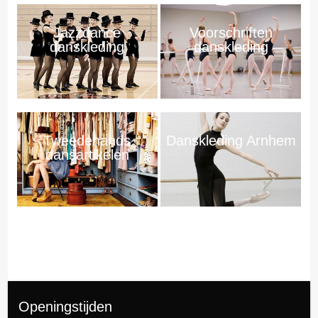
Jazzdance
Voorschriften
danskleding
danskleding
Tweedehands
Danskleding Arnhem
dansartikelen
Openingstijden