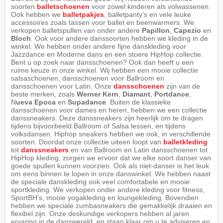
soorten
balletschoenen
voor zowel kinderen als volwassenen.
Ook hebben we
balletpakjes
, balletpanty’s en vele leuke
accessoires zoals tassen voor ballet en beenwarmers. We
verkopen balletspullen van onder andere
Papillon
,
Capezio
en
Bloch
. Ook voor andere danssoorten hebben we kleding in de
winkel. We hebben onder andere fijne danskleding voor
Jazzdance en Moderne dans en een stoere HipHop collectie.
Bent u op zoek naar dansschoenen? Ook dan heeft u een
ruime keuze in onze winkel. Wij hebben een mooie collectie
salsaschoenen, dansschoenen voor Ballroom en
dansschoenen voor Latin. Onze
dansschoenen
zijn van de
beste merken, zoals
Werner Kern
,
Diamant
,
Portdance
,
N
ueva Epoca
en
Supadance
. Buiten de klassieke
dansschoenen voor dames en heren, hebben we een collectie
danssneakers. Deze danssneakers zijn heerlijk om te dragen
tijdens bijvoorbeeld Ballroom of Salsa lessen, en tijdens
volksdansen. Hiphop sneakers hebben we ook, in verschillende
soorten. Doordat onze collectie uiteen loopt van
balletkleding
tot
danssneakers
en van Ballroom en Latin dansschoenen tot
HipHop kleding, zorgen we ervoor dat we elke soort danser van
goede spullen kunnen voorzien. Ook als niet-danser is het leuk
om eens binnen te lopen in onze danswinkel. We hebben naast
de speciale danskleding ook veel comfortabele en mooie
sportkleding. We verkopen onder andere kleding voor fitness,
SportBH’s, mooie yogakleding en loungekleding. Bovendien
hebben we speciale zumbasneakers die gemakkelijk draaien en
flexibel zijn. Onze deskundige verkopers hebben al jaren
ervaring in de danswereld, en staan klaar om u te adviseren en