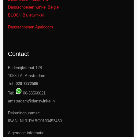
Dansschoenen winkel België
BLOCH Balletwinkel
Dansschoenen Apeldoorn
Contact
Bilderdijkstraat 128
1053 LA, Amsterdam
Tel:
020-7372586
Tel:
06-53560021
amsterdam@danswinkel.nl
Rekeningnummer:
IBAN: NL31RABO0130453439
Algemene informatie