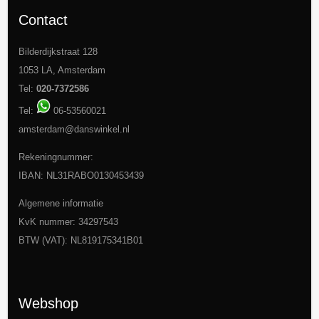
Contact
Bilderdijkstraat 128
1053 LA, Amsterdam
Tel:
020-7372586
Tel:
06-53560021
amsterdam@danswinkel.nl
Rekeningnummer:
IBAN: NL31RABO0130453439
Algemene informatie
KvK nummer: 34297543
BTW (VAT): NL819175341B01
Webshop