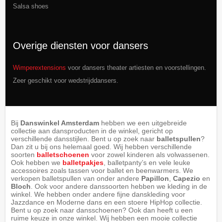
Salsa shoes
Overige diensten voor dansers
Wimperextensions
voor dansers theater artiesten en voorstellingen.
Zeer geschikt voor wedstrijddansers.
Bij
Danswinkel Amsterdam
hebben we een uitgebreide
collectie aan dansproducten in de winkel, gericht op
verschillende dansstijlen. Bent u op zoek naar
balletspullen
?
Dan zit u bij ons helemaal goed. Wij hebben verschillende
soorten
balletschoenen
voor zowel kinderen als volwassenen.
Ook hebben we
balletpakjes
, balletpanty’s en vele leuke
accessoires zoals tassen voor ballet en beenwarmers. We
verkopen balletspullen van onder andere
Papillon
,
Capezio
en
Bloch
. Ook voor andere danssoorten hebben we kleding in de
winkel. We hebben onder andere fijne danskleding voor
Jazzdance en Moderne dans en een stoere HipHop collectie.
Bent u op zoek naar dansschoenen? Ook dan heeft u een
ruime keuze in onze winkel. Wij hebben een mooie collectie