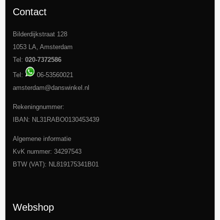
Contact
Bilderdijkstraat 128
1053 LA, Amsterdam
Tel:
020-7372586
Tel:
06-53560021
amsterdam@danswinkel.nl
Rekeningnummer:
IBAN: NL31RABO0130453439
Algemene informatie
KvK nummer: 34297543
BTW (VAT): NL819175341B01
Webshop