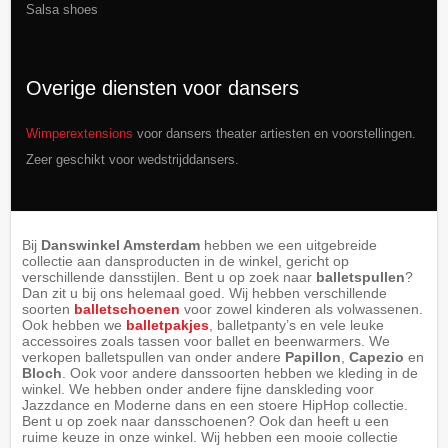
Salsa shoes
Overige diensten voor dansers
Wimperextensions
voor dansers theater artiesten en voorstellingen.
Zeer geschikt voor wedstrijddansers.
Bij
Danswinkel Amsterdam
hebben we een uitgebreide
collectie aan dansproducten in de winkel, gericht op
verschillende dansstijlen. Bent u op zoek naar
balletspullen
?
Dan zit u bij ons helemaal goed. Wij hebben verschillende
soorten
balletschoenen
voor zowel kinderen als volwassenen.
Ook hebben we
balletpakjes
, balletpanty’s en vele leuke
accessoires zoals tassen voor ballet en beenwarmers. We
verkopen balletspullen van onder andere
Papillon
,
Capezio
en
Bloch
. Ook voor andere danssoorten hebben we kleding in de
winkel. We hebben onder andere fijne danskleding voor
Jazzdance en Moderne dans en een stoere HipHop collectie.
Bent u op zoek naar dansschoenen? Ook dan heeft u een
ruime keuze in onze winkel. Wij hebben een mooie collectie