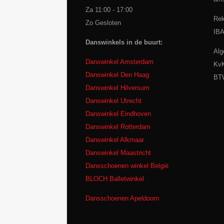
Za 11:00 - 17:00
Rek
Zo Gesloten
IB
Danswinkels in de buurt:
Alg
Danswinkel Amsterdam
KvK
Danswinkel Den Haag
BTW
Danswinkel Hilversum
Danswinkel Utrecht
Danswinkel Eindhoven
Danswinkel Rotterdam
Danswinkel Alkmaar
Danswinkel Maastricht
Dansschoenen winkel België
BLOCH Balletwinkel
Dansschoenen Apeldoorn