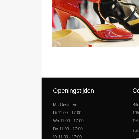
Latin dansschoenen
Salsaschoenen
Openingstijden
Co
Ma Gesloten
Bil
Di 11:00 - 17:00
105
Wo 11:00 - 17:00
Tel
Do 11:00 - 17:00
Tel
Vr 11:00 - 17:00
ams