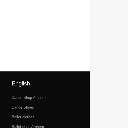
Danssneakers
English
Dance Shop Arnhem
Dance Shoes
Ballet clothes
Ballet shop Arnhem