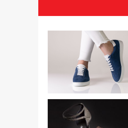
Suny Danssneakers voor Lati
Salsa