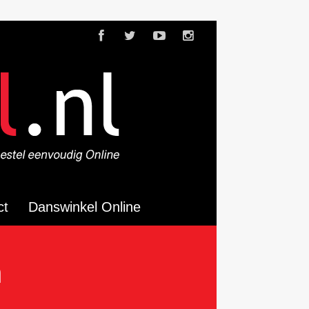
ct
Danswinkel Online
m