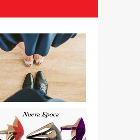
entijnse tango dansschoenen
voor beginners