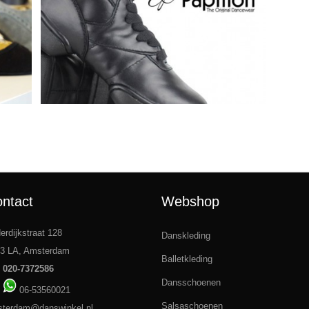
Tango dansschoenen in Arnhem
Dansschoenen kopen in Arnhem
ntact
Webshop
derdijkstraat 128
Danskleding
3 LA, Amsterdam
Balletkleding
:
020-7372586
Dansschoenen
:
06-53560021
Salsaschoenen
terdam@danswinkel.nl