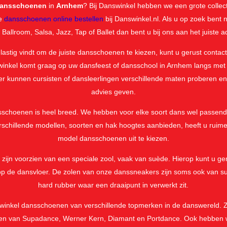
ansschoenen
in
Arnhem
? Bij Danswinkel hebben we een grote colle
de
dansschoenen online bestellen
bij Danswinkel.nl. Als u op zoek ben
 Ballroom, Salsa, Jazz, Tap of Ballet dan bent u bij ons aan het juiste a
lastig vindt om de juiste dansschoenen te kiezen, kunt u gerust conta
inkel komt graag op uw dansfeest of dansschool in Arnhem langs met e
r kunnen cursisten of dansleerlingen verschillende maten proberen en
advies geven.
nsschoenen is heel breed. We hebben voor elke soort dans wel passen
rschillende modellen, soorten en hak hoogtes aanbieden, heeft u ruime
model dansschoenen uit te kiezen.
ijn voorzien van een speciale zool, vaak van suède. Hierop kunt u gem
 op de dansvloer. De zolen van onze danssneakers zijn soms ook van s
hard rubber waar een draaipunt in verwerkt zit.
inkel dansschoenen van verschillende topmerken in de danswereld.
n van Supadance, Werner Kern, Diamant en Portdance. Ook hebben