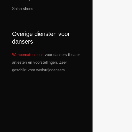
Salsa shoes
Overige diensten voor
dansers
Wimperextensions
voor dansers theater
artiesten en voorstellingen. Zeer
geschikt voor wedstrijddansers.