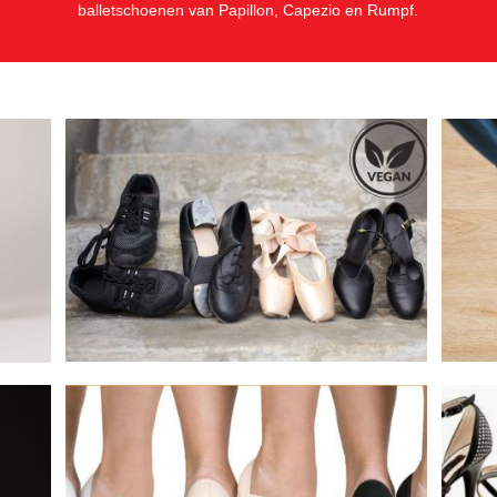
balletschoenen van Papillon, Capezio en Rumpf.
Arg
n en
Vegan Dansschoenen