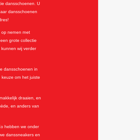
ctie dansschoenen. U
t naar dansschoenen
dres!
ct op nemen met
en grote collectie
 kunnen wij verder
de dansschoenen in
 keuze om het juiste
akkelijk draaien, en
uède, en anders van
 Zo hebben we onder
 we danssneakers en