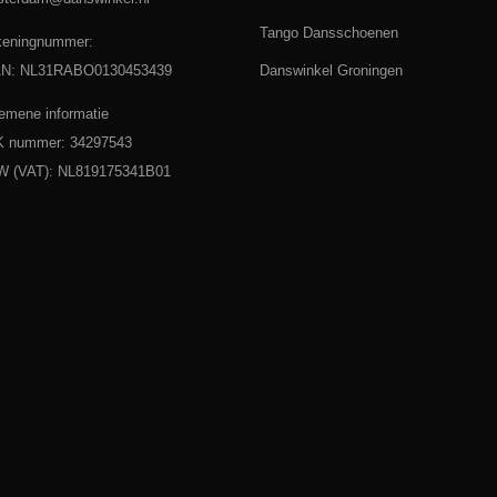
Tango Dansschoenen
eningnummer:
AN: NL31RABO0130453439
Danswinkel Groningen
emene informatie
 nummer: 34297543
 (VAT): NL819175341B01