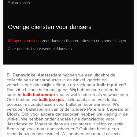
Salsa shoes
Overige diensten voor dansers
Wimperextensions
voor dansers theater artiesten en voorstellingen.
Zeer geschikt voor wedstrijddansers.
Bij
Danswinkel Amsterdam
hebben we een uitgebreide
collectie aan dansproducten in de winkel, gericht op
verschillende dansstijlen. Bent u op zoek naar
balletspullen
?
Dan zit u bij ons helemaal goed. Wij hebben verschillende
soorten
balletschoenen
voor zowel kinderen als volwassenen.
Ook hebben we
balletpakjes
, balletpanty’s en vele leuke
accessoires zoals tassen voor ballet en beenwarmers. We
verkopen balletspullen van onder andere
Papillon
,
Capezio
en
Bloch
. Ook voor andere danssoorten hebben we kleding in de
winkel. We hebben onder andere fijne danskleding voor
Jazzdance en Moderne dans en een stoere HipHop collectie.
Bent u op zoek naar dansschoenen? Ook dan heeft u een
ruime keuze in onze winkel. Wij hebben een mooie collectie