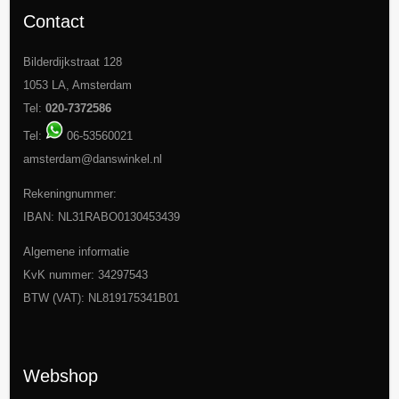
Contact
Bilderdijkstraat 128
1053 LA, Amsterdam
Tel:
020-7372586
Tel:
06-53560021
amsterdam@danswinkel.nl
Rekeningnummer:
IBAN: NL31RABO0130453439
Algemene informatie
KvK nummer: 34297543
BTW (VAT): NL819175341B01
Webshop