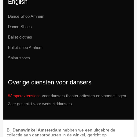
English
Dance Shop Arnhem
Dance Shoes
Ballet clothes
Ballet shop Arnhem
Salsa shoes
Overige diensten voor dansers
Wimperextensions
voor dansers theater artiesten en voorstellingen.
Zeer geschikt voor wedstrijddansers.
Bij
Danswinkel Amsterdam
hebben we een uitgebreide
collectie aan dansproducten in de winkel, gericht op