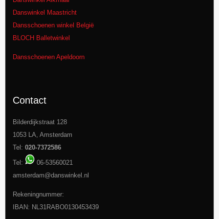
Danswinkel Maastricht
Dansschoenen winkel België
BLOCH Balletwinkel
Dansschoenen Apeldoorn
Contact
Bilderdijkstraat 128
1053 LA, Amsterdam
Tel:
020-7372586
Tel:
06-53560021
amsterdam@danswinkel.nl
Rekeningnummer:
IBAN: NL31RABO0130453439