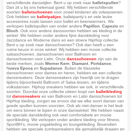
verschillende dansstijlen. Bent u op zoek naar
balletspullen
?
Dan zit u bij ons helemaal goed. Wij hebben verschillende
soorten
balletschoenen
voor zowel kinderen als volwassenen.
Ook hebben we
balletpakjes
, balletpanty’s en vele leuke
accessoires zoals tassen voor ballet en beenwarmers. We
verkopen balletspullen van onder andere
Papillon
,
Capezio
en
Bloch
. Ook voor andere danssoorten hebben we kleding in de
winkel. We hebben onder andere fijne danskleding voor
Jazzdance en Moderne dans en een stoere HipHop collectie.
Bent u op zoek naar dansschoenen? Ook dan heeft u een
ruime keuze in onze winkel. Wij hebben een mooie collectie
salsaschoenen, dansschoenen voor Ballroom en
dansschoenen voor Latin. Onze
dansschoenen
zijn van de
beste merken, zoals
Werner Kern
,
Diamant
,
Portdance
,
N
ueva Epoca
en
Supadance
. Buiten de klassieke
dansschoenen voor dames en heren, hebben we een collectie
danssneakers. Deze danssneakers zijn heerlijk om te dragen
tijdens bijvoorbeeld Ballroom of Salsa lessen, en tijdens
volksdansen. Hiphop sneakers hebben we ook, in verschillende
soorten. Doordat onze collectie uiteen loopt van
balletkleding
tot
danssneakers
en van Ballroom en Latin dansschoenen tot
HipHop kleding, zorgen we ervoor dat we elke soort danser van
goede spullen kunnen voorzien. Ook als niet-danser is het leuk
om eens binnen te lopen in onze danswinkel. We hebben naast
de speciale danskleding ook veel comfortabele en mooie
sportkleding. We verkopen onder andere kleding voor fitness,
SportBH’s, mooie yogakleding en loungekleding. Bovendien
hebben we speciale zumbasneakers die gemakkelijk draaien en