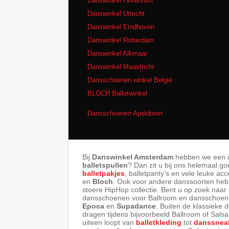
Danswinkel Hilversum
Danswinkel Utrecht
Danswinkel Eindhoven
Danswinkel Rotterdam
Danswinkel Alkmaar
Danswinkel Maastricht
Dansschoenen winkel België
BLOCH Balletwinkel
Dansschoenen Apeldoorn
Bij
Danswinkel Amsterdam
hebben we een ui
balletspullen
? Dan zit u bij ons helemaal g
balletpakjes
, balletpanty’s en vele leuke a
en
Bloch
. Ook voor andere danssoorten heb
stoere HipHop collectie. Bent u op zoek naa
dansschoenen voor Ballroom en dansschoen
Epoca
en
Supadance
. Buiten de klassieke
dragen tijdens bijvoorbeeld Ballroom of Sals
uiteen loopt van
balletkleding
tot
danssnea