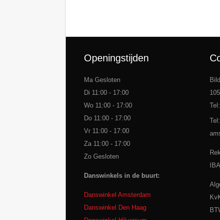
Openingstijden
Co
Ma Gesloten
Bil
Di 11:00 - 17:00
105
Wo 11:00 - 17:00
Tel
Do 11:00 - 17:00
Tel
Vr 11:00 - 17:00
ams
Za 11:00 - 17:00
Rek
Zo Gesloten
IB
Danswinkels in de buurt:
Alg
Danswinkel Amsterdam
KvK
Danswinkel Den Haag
BTW