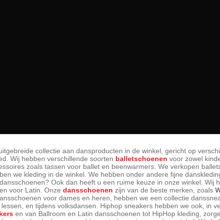
tgebreide collectie aan dansproducten in de winkel, gericht op verschi
oed. Wij hebben verschillende soorten
balletschoenen
voor zowel kind
ccessoires zoals tassen voor ballet en beenwarmers. We verkopen balle
ben we kleding in de winkel. We hebben onder andere fijne danskled
r dansschoenen? Ook dan heeft u een ruime keuze in onze winkel. Wij 
en voor Latin. Onze
dansschoenen
zijn van de beste merken, zoals
W
 dansschoenen voor dames en heren, hebben we een collectie danssneak
a lessen, en tijdens volksdansen. Hiphop sneakers hebben we ook, in ve
kers
en van Ballroom en Latin dansschoenen tot HipHop kleding, zorge