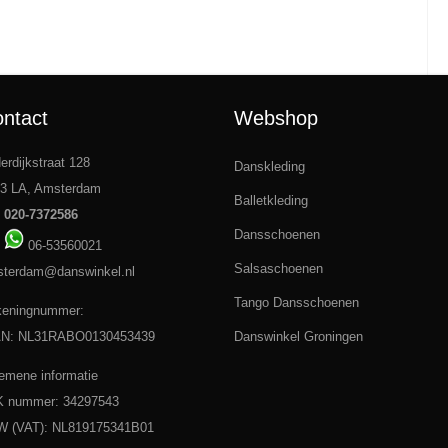
ntact
Webshop
derdijkstraat 128
Danskleding
3 LA, Amsterdam
Balletkleding
:
020-7372586
Dansschoenen
:
06-53560021
Salsaschoenen
terdam@danswinkel.nl
Tango Dansschoenen
eningnummer:
AN: NL31RABO0130453439
Danswinkel Groningen
emene informatie
 nummer: 34297543
 (VAT): NL819175341B01